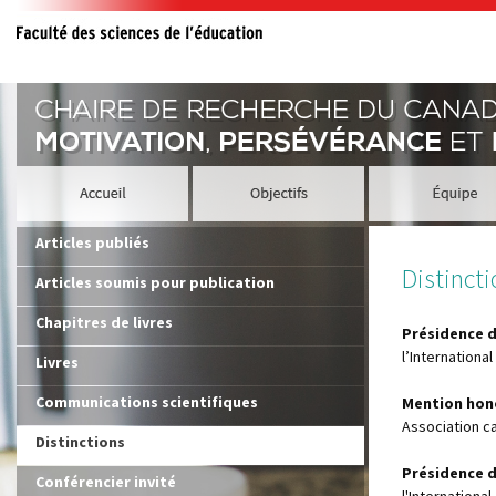
Articles publiés
Distinct
Articles soumis pour publication
Chapitres de livres
Présidence d
l’Internationa
Livres
Communications scientifiques
Mention hono
Association c
Distinctions
Présidence de
Conférencier invité