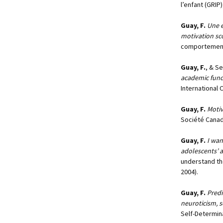
l’enfant (GRIP
Guay, F.
Une é
motivation sco
comportement 
Guay, F.
, & S
academic funct
International C
Guay, F.
Motiv
Société Canad
Guay, F.
I wan
adolescents’ 
understand th
2004).
Guay, F.
Predi
neuroticism, s
Self-Determin