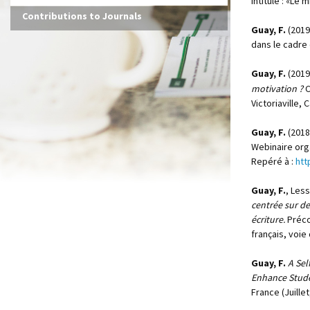
intitulé : «Le
Contributions to Journals
Guay, F.
(2019,
dans le cadre 
Guay, F.
(2019
motivation ?
C
Victoriaville, 
Guay, F.
(2018
Webinaire org
Repéré à :
htt
Guay, F.
, Less
centrée sur de
écriture.
Préco
français, voi
Guay, F.
A Sel
Enhance Stude
France (Juillet