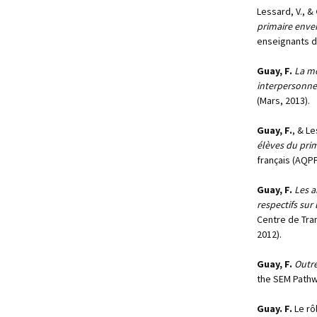
Lessard, V., &
primaire envers
enseignants d
Guay, F.
La mo
interpersonnel
(Mars, 2013).
Guay, F.
, & Le
élèves du prim
français (AQP
Guay, F.
Les a
respectifs sur 
Centre de Tra
2012).
Guay, F.
Outre
the SEM Pathw
Guay. F.
Le rô