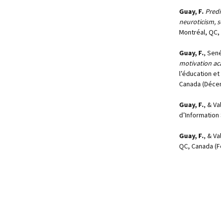
Guay, F.
Predi
neuroticism, s
Montréal, QC,
Guay, F.
, Sené
motivation ac
l’éducation et
Canada (Déce
Guay, F.
, & Va
d’Information 
Guay, F.
, & Va
QC, Canada (Fé
© 2026.
Faculté des sciences d
Site created by the
Centre de