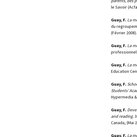
parents, des pa
le Savoir (Acf
Guay, F.
La mo
du regroupeme
(Février 2008).
Guay, F.
La mo
professionnel
Guay, F.
La mo
Education Cen
Guay, F.
Schoo
Students’ Aca
Hypermedia & 
Guay, F.
Devel
and reading.
3
Canada, (Mai 2
Guay, F.
La mo