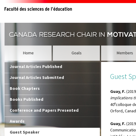
Journal Articles Published
Guest Sp
Journal Articles Submitted
Book Chapters
Guay, F.
(2019,
implications t
Books Published
e
40
colloque d
Conference and Papers Presented
Orford, Canad
Awards
Guay, F.
(2019
Communication
Guest Speaker